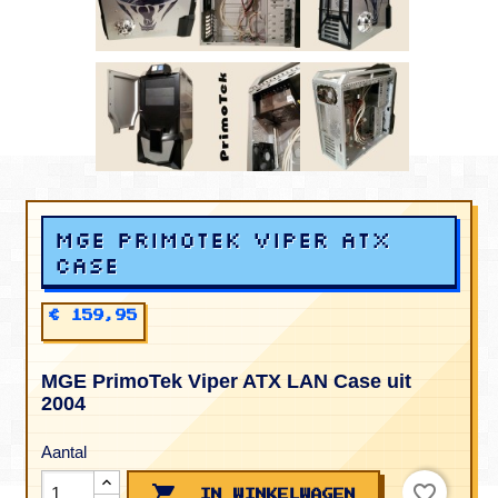
MGE PrimoTek Viper ATX
Case
€ 159,95
MGE PrimoTek Viper ATX LAN Case uit
2004
Aantal
favorite_border

IN WINKELWAGEN