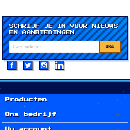
SCHRIJF JE IN VOOR NIEUWS
EN AANBIEDINGEN
Facebook
Twitter
Instagram
LinkedIn

Producten

Ons bedrijf

Uw account