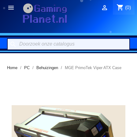
shopping_cart


(0)
search
Home
PC
Behuizingen
MGE PrimoTek Viper ATX Case