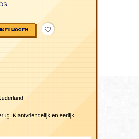
DOS
favorite_border
NKELWAGEN
 Nederland
rug. Klantvriendelijk en eerlijk