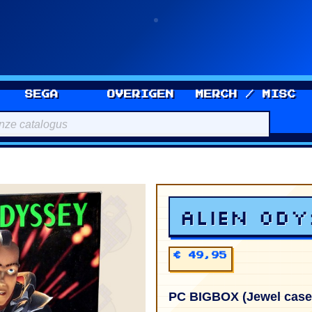
SEGA
OVERIGEN
MERCH / MISC
Alien Od
€ 49,95
PC BIGBOX (Jewel cas