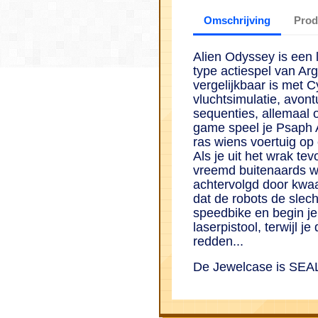
Omschrijving
Prod
Alien Odyssey is een 
type actiespel van Ar
vergelijkbaar is met C
vluchtsimulatie, avon
sequenties, allemaal 
game speel je Psaph A
ras wiens voertuig op 
Als je uit het wrak te
vreemd buitenaards w
achtervolgd door kwaa
dat de robots de slech
speedbike en begin je
laserpistool, terwijl j
redden...
De Jewelcase is SEA